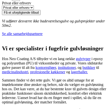
Privat eller erhverv
Få et uforpligtende tilbud
Vi udfører desværre ikke badeværelsesgulve og gulvprojekter under
50m2.
Se alle samarbejdspartnere
Vi er specialister i fugefrie gulvløsninger
Hos Neo Coating A/S tilbyder vi en lang række
gulvtyper
i epoxy
og polyurethan (PU) til virksomheder og private. Vores slidstærke
gulve passer til alt fra
kontormiljøer
,
institutioner
, og
butikker
til
medicinalindustri
,
profesionelle køkkener
og
lagerhaller.
Sammen finder vi det rette gulv. Vi gør os altid umage for at
imødekomme dine ønsker og behov, når du vælger en gulvløsning
hos os. Det kan være, at du har bestemte krav til gulvets design eller
praktiske funktioner såsom skridsikkerhed, komfort eller elektrisk
ledeevne. Uanset hvad har du en finger med i spillet, så du får en
optimal gulvløsning, der matcher formålet.