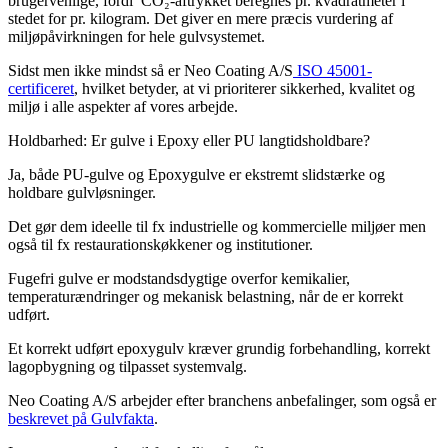
brugervenlige, fordi CO₂-aftrykket beregnes pr. kvadratmeter i
stedet for pr. kilogram. Det giver en mere præcis vurdering af
miljøpåvirkningen for hele gulvsystemet.
Sidst men ikke mindst så er Neo Coating A/S
ISO 45001-
certificeret
, hvilket betyder, at vi prioriterer sikkerhed, kvalitet og
miljø i alle aspekter af vores arbejde.
Holdbarhed: Er gulve i Epoxy eller PU langtidsholdbare?
Ja, både PU-gulve og Epoxygulve er ekstremt slidstærke og
holdbare gulvløsninger.
Det gør dem ideelle til fx industrielle og kommercielle miljøer men
også til fx restaurationskøkkener og institutioner.
Fugefri gulve er modstandsdygtige overfor kemikalier,
temperaturændringer og mekanisk belastning, når de er korrekt
udført.
Et korrekt udført epoxygulv kræver grundig forbehandling, korrekt
lagopbygning og tilpasset systemvalg.
Neo Coating A/S arbejder efter branchens anbefalinger, som også er
beskrevet på Gulvfakta
.