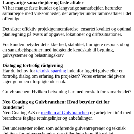
Langvarige samarbejder og faste aftaler
Vi har mange faste kunder og langvarige samarbejder, herunder
samarbejde med virksomheder, der arbejder under rammeaftaler i det
offentlige.
Det sikrer effektiv projektgennemførelse, ensartet kvalitet og optimal
planlægning på tværs af opgaver, lokationer og driftssituationer.
For kunden betyder det sikkerhed, stabilitet, hurtigere responstid og
en samarbejdspartner med indgående kendskab til bygning,
gulvsystemer og belastningskrav.
Dialog og fortrolig rådgivning
Har du behov for
teknisk sparring
indenfor fugefri gulve eller en
fortrolig dialog om erfaring fra projekter? Vores erfarne rådgivere
tager gerne en uforpligtende snak.
Gulvbranchen: Hvilken betydning har medlemskab for samarbejdet?
Neo Coating og Gulvbranchen: Hvad betyder det for
kunderne?
Neo Coating A/S er
medlem af Gulvbranchen
og arbejder i tråd med
branchens faglige retningslinjer og anbefalinger.
Det understøtter rollen som udførende gulventreprenør og teknisk
rådgiver for erhvervskunder, der stiller høje krav til kvalitet,