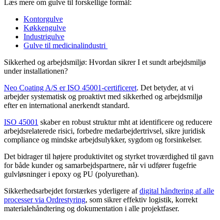
Læs mere om gulve til forskellige formål:
Kontorgulve
Køkkengulve
Industrigulve
Gulve til medicinalindustri
Sikkerhed og arbejdsmiljø: Hvordan sikrer I et sundt arbejdsmiljø
under installationen?
Neo Coating A/S er ISO 45001-certificeret
. Det betyder, at vi
arbejder systematisk og proaktivt med sikkerhed og arbejdsmiljø
efter en international anerkendt standard.
ISO 45001
skaber en robust struktur mht at identificere og reducere
arbejdsrelaterede risici, forbedre medarbejdertrivsel, sikre juridisk
compliance og mindske arbejdsulykker, sygdom og forsinkelser.
Det bidrager til højere produktivitet og styrket troværdighed til gavn
for både kunder og samarbejdspartnere, når vi udfører fugefrie
gulvløsninger i epoxy og PU (polyurethan).
Sikkerhedsarbejdet forstærkes yderligere af
digital håndtering af alle
processer via Ordrestyring
, som sikrer effektiv logistik, korrekt
materialehåndtering og dokumentation i alle projektfaser.