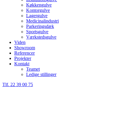
Køkkengulve
Kontorgulve
Lagergulve
Medicinalindustri
Parkeringsdæk
Sportsgulve
Værkstedsgulve
Viden
Showroom
Referencer
Projekter
Kontakt
Teamet
Ledige stillinger
Tlf. 22 39 00 75