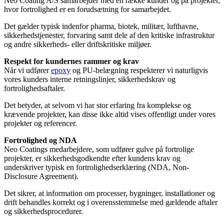
Neo Coating A/S samarbejder med en række kunder og på projekter,
hvor fortrolighed er en forudsætning for samarbejdet.
Det gælder typisk indenfor pharma, biotek, militær, lufthavne,
sikkerhedstjenester, forvaring samt dele af den kritiske infrastruktur
og andre sikkerheds- eller driftskritiske miljøer.
Respekt for kundernes rammer og krav
Når vi udfører
epoxy
og PU-belægning respekterer vi naturligvis
vores kunders interne retningslinjer, sikkerhedskrav og
fortrolighedsaftaler.
Det betyder, at selvom vi har stor erfaring fra komplekse og
krævende projekter, kan disse ikke altid vises offentligt under vores
projekter og referencer.
Fortrolighed og NDA
Neo Coatings medarbejdere, som udfører gulve på fortrolige
projekter, er sikkerhedsgodkendte efter kundens krav og
underskriver typisk en fortrolighedserklæring (NDA, Non-
Disclosure Agreement).
Det sikrer, at information om processer, bygninger, installationer og
drift behandles korrekt og i overensstemmelse med gældende aftaler
og sikkerhedsprocedurer.