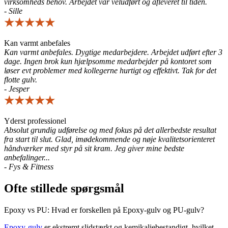
virksomheds behov. Arbejdet var veludført og afleveret til tiden.
- Sille
★★★★★
Kan varmt anbefales
Kan varmt anbefales. Dygtige medarbejdere. Arbejdet udført efter 3
dage. Ingen brok kun hjælpsomme medarbejder på kontoret som
løser evt problemer med kollegerne hurtigt og effektivt. Tak for det
flotte gulv.
- Jesper
★★★★★
Yderst professionel
Absolut grundig udførelse og med fokus på det allerbedste resultat
fra start til slut. Glad, imødekommende og nøje kvalitetsorienteret
håndværker med styr på sit kram. Jeg giver mine bedste
anbefalinger...
- Fys & Fitness
Ofte stillede spørgsmål
Epoxy vs PU: Hvad er forskellen på Epoxy-gulv og PU-gulv?
Epoxy-gulv
er ekstremt slidstærkt og kemikaliebestandigt, hvilket