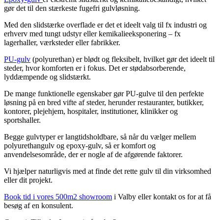
gør det til den stærkeste fugefri gulvløsning.
Med den slidstærke overflade er det et ideelt valg til fx industri og
erhverv med tungt udstyr eller kemikalieeksponering – fx
lagerhaller, værksteder eller fabrikker.
PU-gulv
(p
olyurethan) er blødt og fleksibelt, hvilket gør det ideelt til
steder, hvor komforten er i fokus. Det er stødabsorberende,
lyddæmpende og slidstærkt.
De mange funktionelle egenskaber gør PU-gulve til den perfekte
løsning på en bred vifte af steder, herunder restauranter, butikker,
kontorer, plejehjem, hospitaler, institutioner, klinikker og
sportshaller.
Begge gulvtyper er langtidsholdbare, så når du vælger mellem
polyurethangulv og epoxy-gulv, så er komfort og
anvendelsesområde, der er nogle af de afgørende faktorer.
Vi hjælper naturligvis med at finde det rette gulv til din virksomhed
eller dit projekt.
Book tid i vores 500m2 showroom
i Valby eller kontakt os for at få
besøg af en konsulent.