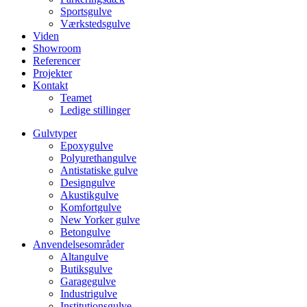
Sportsgulve
Værkstedsgulve
Viden
Showroom
Referencer
Projekter
Kontakt
Teamet
Ledige stillinger
Gulvtyper
Epoxygulve
Polyurethangulve
Antistatiske gulve
Designgulve
Akustikgulve
Komfortgulve
New Yorker gulve
Betongulve
Anvendelsesområder
Altangulve
Butiksgulve
Garagegulve
Industrigulve
Institutionsgulve