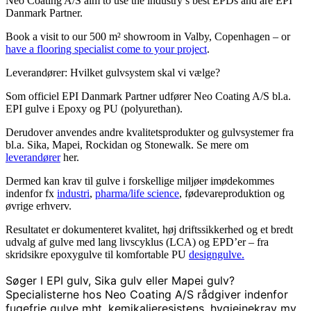
Neo Coating A/S aim to use the industry’s best EPDs and are EPI
Danmark Partner.
Book a visit to our 500 m² showroom in Valby, Copenhagen – or
have a flooring specialist come to your project
.
Leverandører: Hvilket gulvsystem skal vi vælge?
Som officiel EPI Danmark Partner udfører Neo Coating A/S bl.a.
EPI gulve i Epoxy og PU (polyurethan).
Derudover anvendes andre kvalitetsprodukter og gulvsystemer fra
bl.a. Sika, Mapei, Rockidan og Stonewalk. Se mere om
leverandører
her.
Dermed kan krav til gulve i forskellige miljøer imødekommes
indenfor fx
industri
,
pharma/life science
, fødevareproduktion og
øvrige erhverv.
Resultatet er dokumenteret kvalitet, høj driftssikkerhed og et bredt
udvalg af gulve med lang livscyklus (LCA) og EPD’er – fra
skridsikre epoxygulve til komfortable PU
designgulve.
S
øger I EPI gulv, Sika gulv eller Mapei gulv?
Specialisterne hos Neo Coating A/S rådgiver indenfor
fugefrie gulve mht. kemikalieresistens, hygiejnekrav mv.