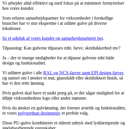
Vi
arbejder altid effektivt og med fokus på at minimere forstyrrelser
hos vores kunder.
Som erfaren samarbejdspartner for virksomheder i forskellige
brancher har vi stor ekspertise i at udføre gulve på diverse
lokationer.
Se et udpluk af vores kunder og samarbejdspartnere her
.
Tilpasning: Kan gulvene tilpasses mht. farve, skridsikkerhed mv?
Ja – der er mange muligheder for at tilpasse gulvene mht både
design og funktionalitet.
Vi udfører gulve i alle
RAL og NCS-farver samt EPI design-farver
,
og uanset om I ønsker et mat, glansfuldt eller skridsikkert finish, så
har vi den rette løsning.
Hvis gulvet skal have et unikt præg på, er der sågar mulighed for at
tilføje virksomhedens logo eller andre mønstre.
Hvis du ønsker en gulvløsning, der forener æstetik og funktionalitet,
er vores
polyurethan designgulv
et perfekt valg.
Disse PU-gulve kombinerer et stilrent udtryk med lyddæmpende og
stødabsorberende egenskaber.