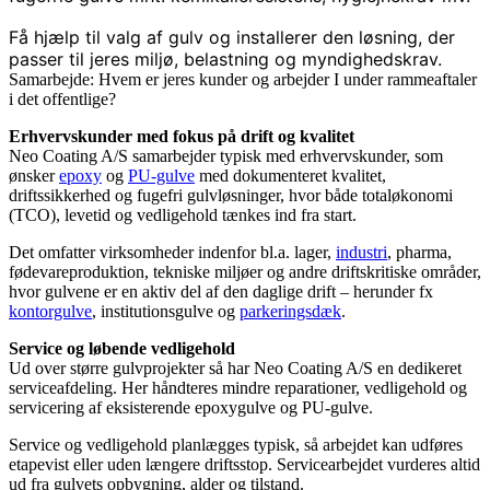
Få hjælp til valg af gulv og installerer den løsning, der
passer til jeres miljø, belastning og myndighedskrav.
Samarbejde: Hvem er jeres kunder og arbejder I under rammeaftaler
i det offentlige?
Erhvervskunder med fokus på drift og kvalitet
Neo Coating A/S samarbejder typisk med erhvervskunder, som
ønsker
epoxy
og
PU-gulve
med dokumenteret kvalitet,
driftssikkerhed og fugefri gulvløsninger, hvor både totaløkonomi
(TCO), levetid og vedligehold tænkes ind fra start.
Det omfatter virksomheder indenfor bl.a. lager,
industri
, pharma,
fødevareproduktion, tekniske miljøer og andre driftskritiske områder,
hvor gulvene er en aktiv del af den daglige drift – herunder fx
kontorgulve
, institutionsgulve og
parkeringsdæk
.
Service og løbende vedligehold
Ud over større gulvprojekter så har Neo Coating A/S en dedikeret
serviceafdeling. Her håndteres mindre reparationer, vedligehold og
servicering af eksisterende epoxygulve og PU-gulve.
Service og vedligehold planlægges typisk, så arbejdet kan udføres
etapevist eller uden længere driftsstop. Servicearbejdet vurderes altid
ud fra gulvets opbygning, alder og tilstand.