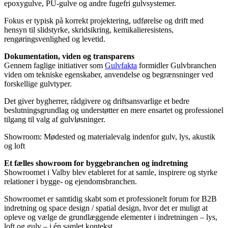
epoxygulve, PU-gulve og andre fugefri gulvsystemer.
Fokus er typisk på korrekt projektering, udførelse og drift med
hensyn til slidstyrke, skridsikring, kemikalieresistens,
rengøringsvenlighed og levetid.
Dokumentation, viden og transparens
Gennem faglige initiativer som
Gulvfakta
formidler Gulvbranchen
viden om tekniske egenskaber, anvendelse og begrænsninger ved
forskellige gulvtyper.
Det giver bygherrer, rådgivere og driftsansvarlige et bedre
beslutningsgrundlag og understøtter en mere ensartet og professionel
tilgang til valg af gulvløsninger.
Showroom: Mødested og materialevalg indenfor gulv, lys, akustik
og loft
Et fælles showroom for byggebranchen og indretning
Showroomet i Valby blev etableret for at samle, inspirere og styrke
relationer i bygge- og ejendomsbranchen.
Showroomet er samtidig skabt som et professionelt forum for B2B
indretning og space design / spatial design, hvor det er muligt at
opleve og vælge de grundlæggende elementer i indretningen – lys,
loft og gulv – i én samlet kontekst.