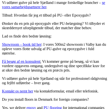
Vi udfører gulve på hele Sjælland i mange forskellige brancher –
se
vores samarbejdspartnere her
.
Tilbud: Hvordan får jeg et tilbud på PU- eller Epoxygulv?
Ønsker du en pris på epoxygulv eller PU-belægning? Vi tilbyder et
skræddersyet uforpligtende tilbud, der matcher dine behov.
Lad os finde den bedste løsning:
Showroom – book tid her
: I vores 500m2 showroom i Valby kan du
opleve vores flotte udvalg af
PU-gulve
og
epoxygulve
i fuld
størrelse.
Få besøg af en konsulent
:
Vi kommer gerne på besøg, så vi kan
vurdere opgavens omgang, undergulvet og dine specifikke krav for
at sikre den bedste løsning og en præcis pris.
Vi udfører gulve på hele Sjælland og står for professionel rådgivning
og fejlfri udførelse – hver gang.
Kontakt os nemt her
via kontaktformular, email eller telefonisk.
Do you install floors in Denmark for foreign companies?
Yes, we deliver
epoxy
and
PU flooring
for international companies