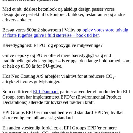
Med et råt, tidsløst betonlook og alsidigt design passer vores
designgulve perfekt til fx kontorer, butikker, restauranter og andre
erhvervslokaler.
Besøg vores 500m2 showroom i Valby og
oplev vores store udvalg
af flotte fugefrie gulve i fuld størrelse – book tid her
.
Bæredygtighed: Er PU- og epoxygulve miljøvenlige?
Gulve i epoxy og PU er ofte et mere bæredygtigt valg end
traditionelle gulvbelægninger – især pga. den lange holdbarhed, som
er helt op til 50 år for PU-gulve.
Hos Neo Coating A/S arbejder vi aktivt for at reducere CO₂-
aftrykket i vores gulvløsninger.
Som certificeret
EPI Danmark
partner anvender vi produkter fra EPI
Group, som har implementeret EPD’er (Environmental Product
Declarations) allerede før lovkravet træder i kraft.
EPI Groups EPD’er markant bedre end standard-EPD’er, hvilket
sikrer en højere miljømæssig standard.
En anden væstentlig fordel er, at EPI Groups EPD’er er mere