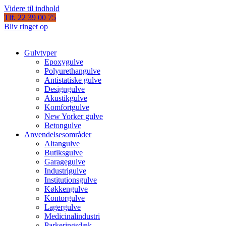
Videre til indhold
Tlf. 22 39 00 75
Bliv ringet op
Gulvtyper
Epoxygulve
Polyurethangulve
Antistatiske gulve
Designgulve
Akustikgulve
Komfortgulve
New Yorker gulve
Betongulve
Anvendelsesområder
Altangulve
Butiksgulve
Garagegulve
Industrigulve
Institutionsgulve
Køkkengulve
Kontorgulve
Lagergulve
Medicinalindustri
Parkeringsdæk