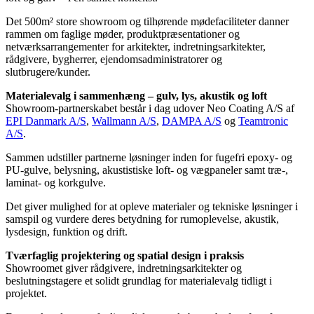
Det 500m² store showroom og tilhørende mødefaciliteter danner
rammen om faglige møder, produktpræsentationer og
netværksarrangementer for arkitekter, indretningsarkitekter,
rådgivere, bygherrer, ejendomsadministratorer og
slutbrugere/kunder.
Materialevalg i sammenhæng – gulv, lys, akustik og loft
Showroom-partnerskabet består i dag udover Neo Coating A/S af
EPI Danmark A/S
,
Wallmann A/S
,
DAMPA A/S
og
Teamtronic
A/S
.
Sammen udstiller partnerne løsninger inden for fugefri epoxy- og
PU-gulve, belysning, akustistiske loft- og vægpaneler samt træ-,
laminat- og korkgulve.
Det giver mulighed for at opleve materialer og tekniske løsninger i
samspil og vurdere deres betydning for rumoplevelse, akustik,
lysdesign, funktion og drift.
Tværfaglig projektering og spatial design i praksis
Showroomet giver rådgivere, indretningsarkitekter og
beslutningstagere et solidt grundlag for materialevalg tidligt i
projektet.