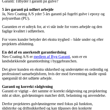
Garanti: Tilbyder I garanti på gulve?
5 års garanti på udført arbejde
Ja, Neo Coating A/S yder 5 års garanti på fugefri gulve i epoxy og
polyurethan (PU).
Garantien er et udtryk for, at vi står inde for vores arbejde og den
faglige kvalitet i udførelsen.
For vores kunder betyder det ekstra tryghed – både under og efter
projektets afslutning.
En del af en anerkendt garantiordning
Neo Coating A/S er
medlem af Byg Garanti
, som er en
landsdækkende garantiordning i byggebranchen.
Det giver kunden en ekstra sikkerhed og understøtter en ordentlig og
professionel samarbejdsform, hvis der mod forventning skulle opstå
spørgsmål til det udførte arbejde.
Garanti og korrekt rådgivning
Garanti er vigtigt – det samme er korrekt rådgivning og projektering
mht at sikre, gulvløsningen matcher drift, belastning og anvendelse.
Derfor projekteres gulvløsningerne med fokus på funktion,
slidstyrke og driftssikkerhed og kan tilpasses den konkrete