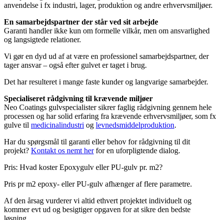
anvendelse i fx industri, lager, produktion og andre erhvervsmiljøer.
En samarbejdspartner der står ved sit arbejde
Garanti handler ikke kun om formelle vilkår, men om ansvarlighed
og langsigtede relationer.
Vi gør en dyd ud af at være en professionel samarbejdspartner, der
tager ansvar – også efter gulvet er taget i brug.
Det har resulteret i mange faste kunder og langvarige samarbejder.
Specialiseret rådgivning til krævende miljøer
Neo Coatings gulvspecialister sikrer faglig rådgivning gennem hele
processen og har solid erfaring fra krævende erhvervsmiljøer, som fx
gulve til
medicinalindustri
og
levnedsmiddelproduktion
.
Har du spørgsmål til garanti eller behov for rådgivning til dit
projekt?
Kontakt os nemt her
for en uforpligtende dialog.
Pris: Hvad koster Epoxygulv eller PU-gulv pr. m2?
Pris pr m2 epoxy- eller PU-gulv afhænger af flere parametre.
Af den årsag vurderer vi altid ethvert projektet individuelt og
kommer evt ud og besigtiger opgaven for at sikre den bedste
løsning.